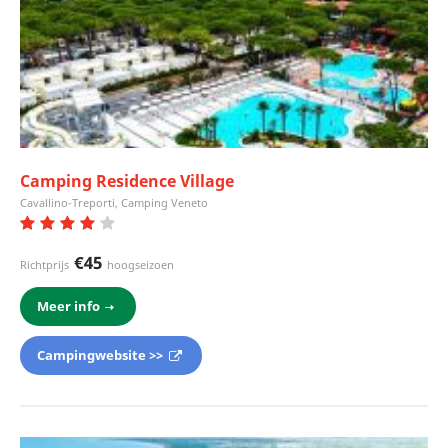
Camping Residence Village
Cavallino-Treporti, Camping Veneto
€45
Richtprijs
hoogseizoen
Meer info
Campingwebsite >>