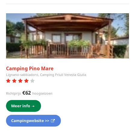
Camping Pino Mare
Lignano-sabbiadoro, Camping Friuli Venezia Giulia
€62
Richtprijs
hoogseizoen
Meer info
Campingwebsite >>