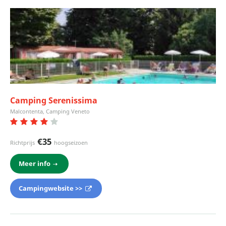
Camping Serenissima
Malcontenta, Camping Veneto
€35
Richtprijs
hoogseizoen
Meer info
Campingwebsite >>