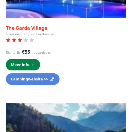
The Garda Village
Sirmione, Camping Lombardije
€55
Richtprijs
hoogseizoen
Meer info
Campingwebsite >>