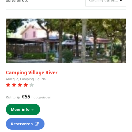
Sorteren op:
Kies een sortering
Camping Village River
Ameglia, Camping Liguria
€55
Richtprijs
hoogseizoen
Meer info
Reserveren