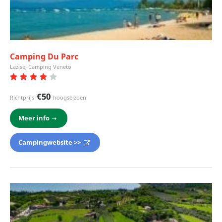
Camping Du Parc
Lazise, Camping Veneto
€50
Richtprijs
hoogseizoen
Meer info
Campingwebsite >>