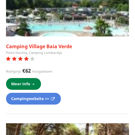
Camping Village Baia Verde
Pieve Vecchia, Camping Lombardije
€62
Richtprijs
hoogseizoen
Meer info
Campingwebsite >>