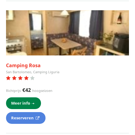
Camping Rosa
San Bartolomeo, Camping Liguria
€42
Richtprijs
hoogseizoen
Meer info
Reserveren