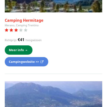
Camping Hermitage
Merano, Camping Trentino
€41
Richtprijs
hoogseizoen
Meer info
Campingwebsite >>