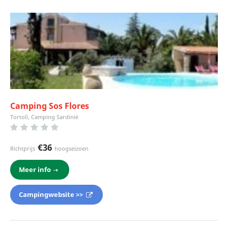
Camping Sos Flores
Tortolì, Camping Sardinië
€36
Richtprijs
hoogseizoen
Meer info
Campingwebsite >>