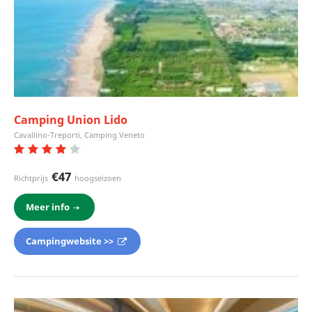
Camping Union Lido
Cavallino-Treporti, Camping Veneto
€47
Richtprijs
hoogseizoen
Meer info
Campingwebsite >>