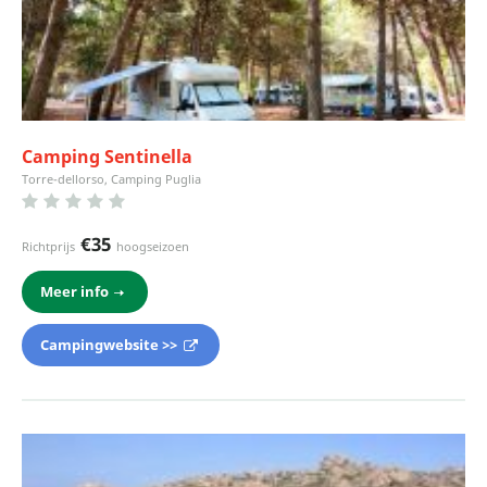
Camping Sentinella
Torre-dellorso, Camping Puglia
€35
Richtprijs
hoogseizoen
Meer info
Campingwebsite >>