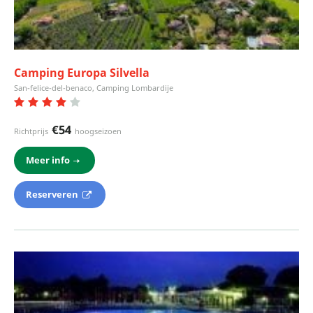
Camping Europa Silvella
San-felice-del-benaco, Camping Lombardije
€54
Richtprijs
hoogseizoen
Meer info
Reserveren