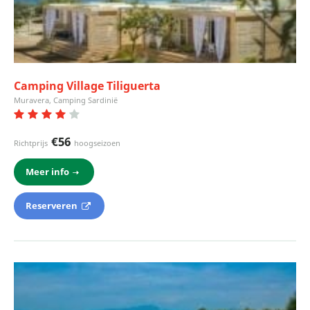
Camping Village Tiliguerta
Muravera, Camping Sardinië
€56
Richtprijs
hoogseizoen
Meer info
Reserveren