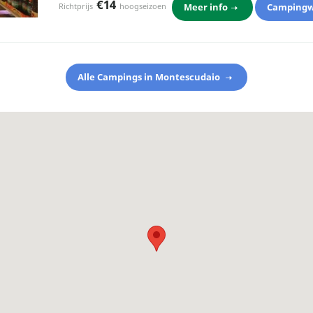
€14
Meer info
Campingw
Richtprijs
hoogseizoen
Alle Campings in Montescudaio