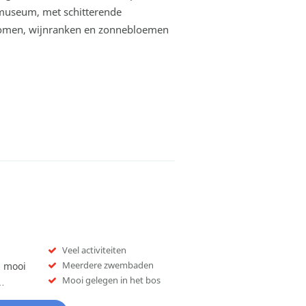
htmuseum, met schitterende
fbomen, wijnranken en zonnebloemen
Veel activiteiten
Meerdere zwembaden
n mooi
Mooi gelegen in het bos
…