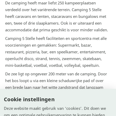
De camping heeft maar liefst 250 kampeerplaatsen
verdeeld over het variërende terrein. Camping 5 Stelle
heeft caravans en tenten, stacaravans en bungalows met
een, twee of drie slaapkamers. Ook is er uiteraard een
accommodatie dat prima geschikt is voor minder validen.
Camping 5 Stelle heeft faciliteiten en sportcentra met alle
voorzieningen en gemakken: Supermarkt, bazar,
restaurant, pizzeria, bar, een speelkamer, entertainment,
openlucht disco, strand, tennis, zwemmen, skatebaan,
mini-basketbal, voetbal, voetbal, volleybal, speeltuin.
De zee ligt op ongeveer 200 meter van de camping. Door
het bos loopt u via een kleine schaduwrijke pad of over
een brede laan naar het witte zandstrand dat langzaam
afloopt in een schone en heldere zee. Op 800 meter
Cookie instellingen
afstand bevindt zich een fietsverhuur, voor een leuke
fietsroute.
Deze website maakt gebruik van ‘cookies’. Dit doen we
om een optimale gebruikerservaring te kunnen bieden.