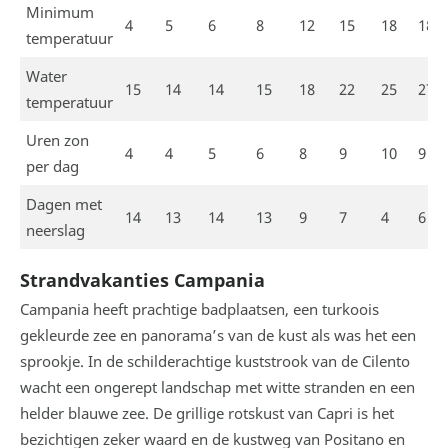
Minimum
4
5
6
8
12
15
18
18
temperatuur
Water
15
14
14
15
18
22
25
27
temperatuur
Uren zon
4
4
5
6
8
9
10
9
per dag
Dagen met
14
13
14
13
9
7
4
6
neerslag
Strandvakanties Campania
Campania heeft prachtige badplaatsen, een turkoois
gekleurde zee en panorama’s van de kust als was het een
sprookje. In de schilderachtige kuststrook van de Cilento
wacht een ongerept landschap met witte stranden en een
helder blauwe zee. De grillige rotskust van Capri is het
bezichtigen zeker waard en de kustweg van Positano en