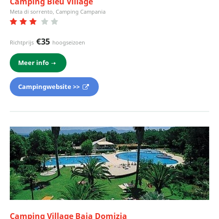
Camping Bleu Village
Meta di sorrento, Camping Campania
€35
Richtprijs
hoogseizoen
Meer info
Campingwebsite >>
Camping Village Baia Domizia