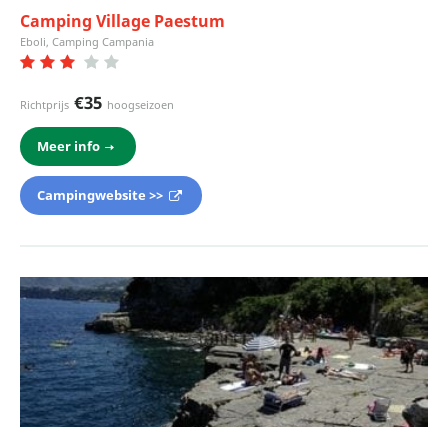
Camping Village Paestum
Eboli, Camping Campania
€35
Richtprijs
hoogseizoen
Meer info
Campingwebsite >>