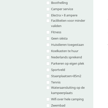
Boothelling
Camper service
Electra > 8 ampere
Faciliteiten voor minder
validen
Fitness
Geen siësta
Huisdieren toegestaan
Koelkasten te huur
Nederlands sprekend
Parkeren op eigen plek
Sportveld
Staanplaatsen>85m2
Tennis
Wateraansluiting op de
kampeerplaats
Wifi over hele camping
Zwembad