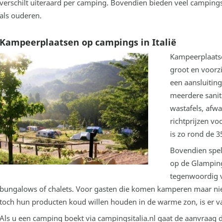
verschilt uiteraard per camping. Bovendien bieden veel camping
als ouderen.
Kampeerplaatsen op campings in Italië
Kampeerplaats
groot en voorzi
een aansluiting
meerdere sani
wastafels, afw
richtprijzen vo
is zo rond de 3
Bovendien spel
op de Glamping
tegenwoordig v
bungalows of chalets. Voor gasten die komen kamperen maar nie
toch hun producten koud willen houden in de warme zon, is er v
Als u een camping boekt via campingsitalia.nl gaat de aanvraag 