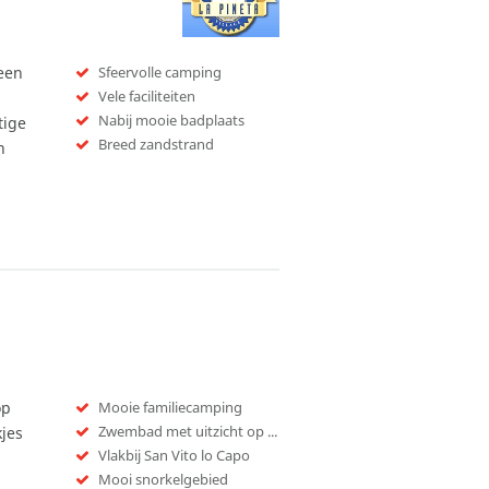
leen
Sfeervolle camping
Vele faciliteiten
Nabij mooie badplaats
tige
Breed zandstrand
n
op
Mooie familiecamping
Zwembad met uitzicht op zee
jes
Vlakbij San Vito lo Capo
Mooi snorkelgebied