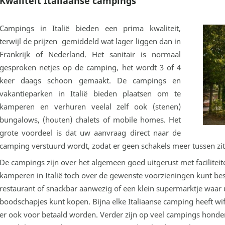
Kwaliteit Italiaanse campings
Campings in Italië bieden een prima kwaliteit,
terwijl de prijzen gemiddeld wat lager liggen dan in
Frankrijk of Nederland. Het sanitair is normaal
gesproken netjes op de camping, het wordt 3 of 4
keer daags schoon gemaakt. De campings en
vakantieparken in Italië bieden plaatsen om te
kamperen en verhuren veelal zelf ook (stenen)
bungalows, (houten) chalets of mobile homes. Het
grote voordeel is dat uw aanvraag direct naar de
camping verstuurd wordt, zodat er geen schakels meer tussen zit
De campings zijn over het algemeen goed uitgerust met faciliteite
kamperen in Italië toch over de gewenste voorzieningen kunt besch
restaurant of snackbar aanwezig of een klein supermarktje waar 
boodschapjes kunt kopen. Bijna elke Italiaanse camping heeft wif
er ook voor betaald worden. Verder zijn op veel campings honden