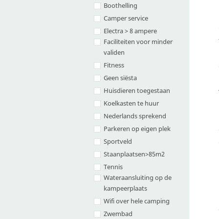
Boothelling
Camper service
Electra > 8 ampere
Faciliteiten voor minder
validen
Fitness
Geen siësta
Huisdieren toegestaan
Koelkasten te huur
Nederlands sprekend
Parkeren op eigen plek
Sportveld
Staanplaatsen>85m2
Tennis
Wateraansluiting op de
kampeerplaats
Wifi over hele camping
Zwembad