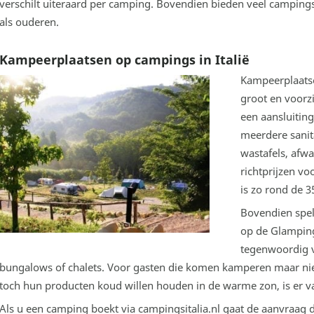
verschilt uiteraard per camping. Bovendien bieden veel camping
als ouderen.
Kampeerplaatsen op campings in Italië
Kampeerplaats
groot en voorzi
een aansluiting
meerdere sani
wastafels, afw
richtprijzen vo
is zo rond de 3
Bovendien spel
op de Glamping
tegenwoordig v
bungalows of chalets. Voor gasten die komen kamperen maar nie
toch hun producten koud willen houden in de warme zon, is er v
Als u een camping boekt via campingsitalia.nl gaat de aanvraag 