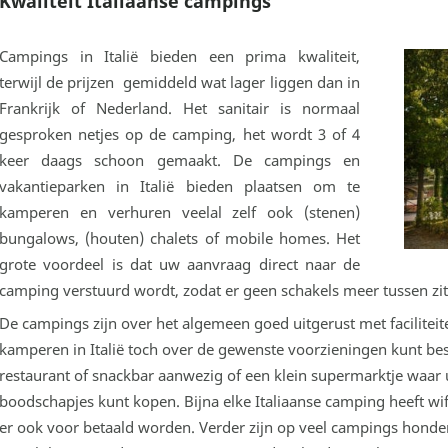
Kwaliteit Italiaanse campings
Campings in Italië bieden een prima kwaliteit,
terwijl de prijzen gemiddeld wat lager liggen dan in
Frankrijk of Nederland. Het sanitair is normaal
gesproken netjes op de camping, het wordt 3 of 4
keer daags schoon gemaakt. De campings en
vakantieparken in Italië bieden plaatsen om te
kamperen en verhuren veelal zelf ook (stenen)
bungalows, (houten) chalets of mobile homes. Het
grote voordeel is dat uw aanvraag direct naar de
camping verstuurd wordt, zodat er geen schakels meer tussen zit
De campings zijn over het algemeen goed uitgerust met faciliteite
kamperen in Italië toch over de gewenste voorzieningen kunt besch
restaurant of snackbar aanwezig of een klein supermarktje waar 
boodschapjes kunt kopen. Bijna elke Italiaanse camping heeft wif
er ook voor betaald worden. Verder zijn op veel campings honden