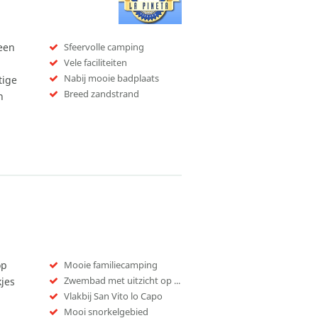
leen
Sfeervolle camping
Vele faciliteiten
Nabij mooie badplaats
tige
Breed zandstrand
n
op
Mooie familiecamping
Zwembad met uitzicht op zee
jes
Vlakbij San Vito lo Capo
Mooi snorkelgebied