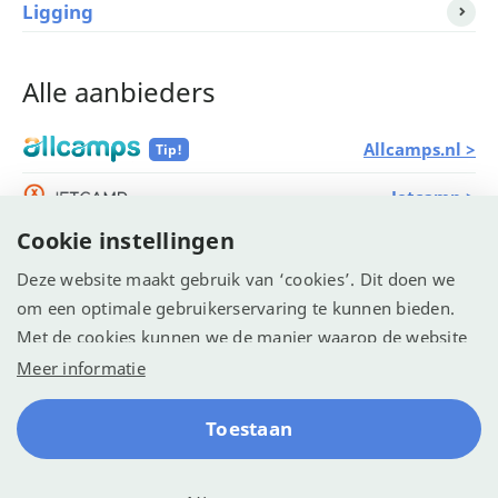
Ligging
Alle aanbieders
Allcamps.nl >
Tip!
Jetcamp >
Cookie instellingen
Eurocampings >
Deze website maakt gebruik van ‘cookies’. Dit doen we
Vacanceselect >
om een optimale gebruikerservaring te kunnen bieden.
Met de cookies kunnen we de manier waarop de website
ANWB Camping >
wordt gebruikt vastleggen en analyseren. We willen
Meer informatie
hiermee de website optimaliseren voor een betere
ervaring.
Toestaan
© Recreatie Media 2026
Cookie-instellingen
Algemene voorwaarden
Contact
Reserveren
Klachten
Disclaimer
Sitemap
Privacy