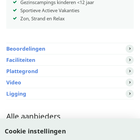
Gezinscampings kinderen <12 jaar
Sportieve Actieve Vakanties
Zon, Strand en Relax
Beoordelingen
Faciliteiten
Plattegrond
Video
Ligging
Alle aanbieders
Cookie instellingen
Allcamps.nl >
Tip!