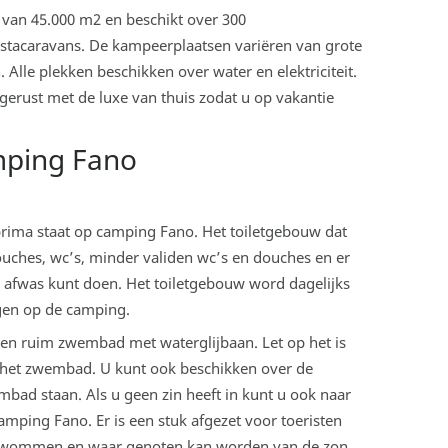
van 45.000 m2 en beschikt over 300
stacaravans. De kampeerplaatsen variëren van grote
lle plekken beschikken over water en elektriciteit.
gerust met de luxe van thuis zodat u op vakantie
mping Fano
 prima staat op camping Fano. Het toiletgebouw dat
ouches, wc’s, minder validen wc’s en douches en er
w afwas kunt doen. Het toiletgebouw word dagelijks
gen op de camping.
en ruim zwembad met waterglijbaan. Let op het is
 het zwembad. U kunt ook beschikken over de
embad staan. Als u geen zin heeft in kunt u ook naar
camping Fano. Er is een stuk afgezet voor toeristen
ezwommen en waar genoten kan worden van de zon.