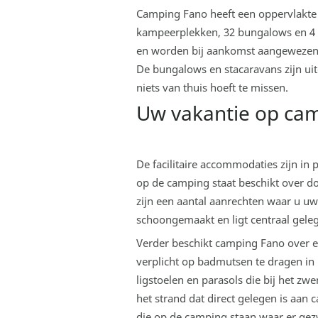
Camping Fano heeft een oppervlakte 
kampeerplekken, 32 bungalows en 4 
en worden bij aankomst aangewezen. A
De bungalows en stacaravans zijn uit
niets van thuis hoeft te missen.
Uw vakantie op ca
De facilitaire accommodaties zijn in
op de camping staat beschikt over d
zijn een aantal aanrechten waar u u
schoongemaakt en ligt centraal gele
Verder beschikt camping Fano over e
verplicht op badmutsen te dragen in
ligstoelen en parasols die bij het zw
het strand dat direct gelegen is aan 
die op de camping staan waar er g