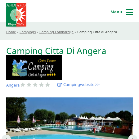
Menu
Home
»
Campings
»
Camping Lombardije
»
Camping Citta di Angera
Camping Citta Di Angera
Campingwebsite >>
Angera