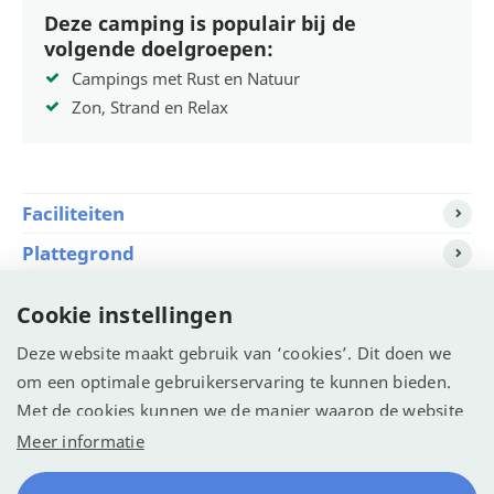
Deze camping is populair bij de
volgende doelgroepen:
Campings met Rust en Natuur
Zon, Strand en Relax
Faciliteiten
Plattegrond
Video
Cookie instellingen
Ligging
Deze website maakt gebruik van ‘cookies’. Dit doen we
Beschikbaarheid
om een optimale gebruikerservaring te kunnen bieden.
Met de cookies kunnen we de manier waarop de website
wordt gebruikt vastleggen en analyseren. We willen
Meer informatie
hiermee de website optimaliseren voor een betere