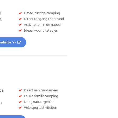
l
Grote, rustige camping
Direct toegang tot strand
n,
Activiteiten in de natuur
Ideaal voor uitstapjes
ebsite >>
ba
Direct aan Gardameer
Leuke familiecamping
Nabij natuurgebied
n
Vele sportactiviteiten