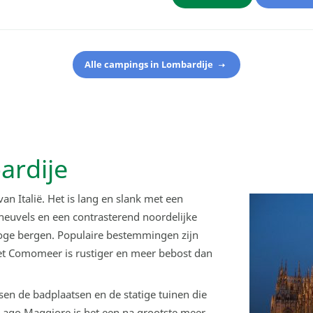
Alle campings in Lombardije
rdije
n Italië. Het is lang en slank met een
 heuvels en een contrasterend noordelijke
oge bergen. Populaire bestemmingen zijn
et Comomeer is rustiger en meer bebost dan
en de badplaatsen en de statige tuinen die
 Lago Maggiore is het een na grootste meer