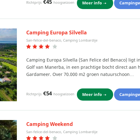
€45
Meer info
Campingw
Richtprijs
hoogseizoen
Camping Europa Silvella
San-felice-del-benaco, Camping Lombardije
Camping Europa Silvella (San Felice del Benaco) ligt i
Golf van Manerba, in een prachtige bocht direct aan 
Gardameer. Over 70.000 m2 groen natuurschoon…
€54
Meer info
Campingw
Richtprijs
hoogseizoen
Camping Weekend
San-felice-del-benaco, Camping Lombardije