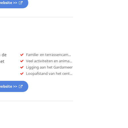
ebsite >>
n de
Familie- en terrassencamping
Veel activiteiten en animatie
het
Ligging aan het Gardameer
Loopafstand van het centrum
ebsite >>