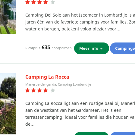
Camping Del Sole aan het Iseomeer in Lombardije is a
jaren één van de favoriete campings voor families. Zo
water en bergen, betekent volop plezier voor…
€35
Meer info
Campingw
Richtprijs
hoogseizoen
Camping La Rocca
Manerba-del-garda, Camping Lombardije
Camping La Rocca ligt aan een rustige baai bij Maner
aan de westkant van het Gardameer. Het is een
terrassencamping, ideaal voor families die houden va
de…