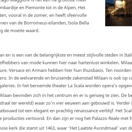
Lombardije en Piemonte tot in de Alpen. Het
en, vooral in de zomer, en heeft sfeervolle
inen van de Borromeus-eilanden, Isola Bella
g de moeite waard.
 en is een van de belangrijkste en meest stijlvolle steden in Ital
Liefhebbers van mode kunnen hier naar hartenlust winkelen. Mil
ure. Versace en Armani hebben hier hun thuisbasis. Ten noorden 
o. In de welvarende en bruisende zakenstad Milaan is ook op cul
aleries. In het beroemde theater La Scala worden opera’s opgev
aan bevinden zich in het centrum en er is genoeg te zien. De be
raal ter wereld) waar zo’n vier eeuwen aan gebouwd is. Verder is 
bouwd tot een elegant en prachtig renaissance verblijf. Het Sca
e producties vertoond. En dan zijn er nog het Palazzo Reale met 
mooie kerk die stamt uit 1463, waar ‘Het Laatste Avondmaal’ van