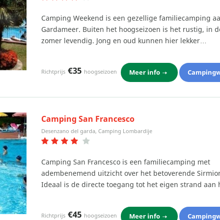
Camping Weekend is een gezellige familiecamping aa
Gardameer. Buiten het hoogseizoen is het rustig, in d
zomer levendig. Jong en oud kunnen hier lekker…
€35
Meer info
Campingw
Richtprijs
hoogseizoen
Camping San Francesco
Desenzano del garda, Camping Lombardije
Camping San Francesco is een familiecamping met
adembenemend uitzicht over het betoverende Sirmio
Ideaal is de directe toegang tot het eigen strand aan
€45
Meer info
Campingw
Richtprijs
hoogseizoen