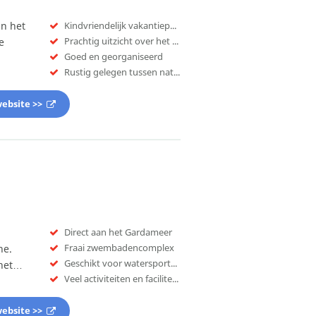
n het
Kindvriendelijk vakantiepark
Prachtig uitzicht over het meer
e
Goed en georganiseerd
Rustig gelegen tussen natuur
ebsite >>
Direct aan het Gardameer
Fraai zwembadencomplex
ne.
Geschikt voor watersporten
 het…
Veel activiteiten en faciliteiten
ebsite >>