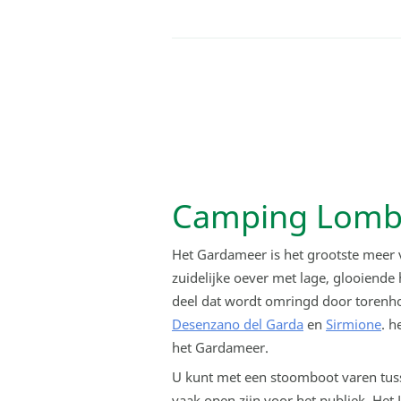
Camping Lomba
Het Gardameer is het grootste meer va
zuidelijke oever met lage, glooiende
deel dat wordt omringd door torenh
Desenzano del Garda
en
Sirmione
. h
het Gardameer.
U kunt met een stoomboot varen tuss
vaak open zijn voor het publiek. Het