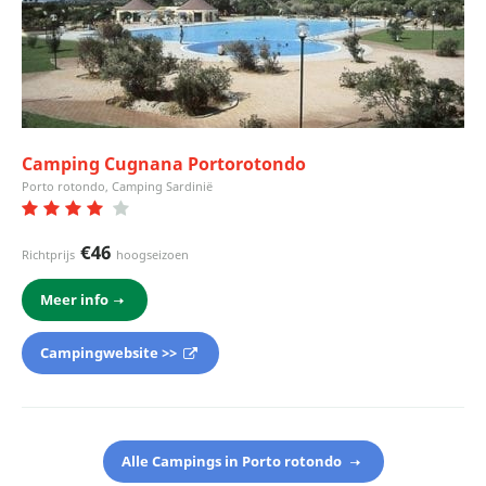
Camping Cugnana Portorotondo
Porto rotondo, Camping Sardinië
€46
Richtprijs
hoogseizoen
Meer info
Campingwebsite >>
Alle Campings in Porto rotondo