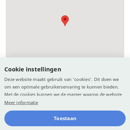
Cookie instellingen
Deze website maakt gebruik van ‘cookies’. Dit doen we
om een optimale gebruikerservaring te kunnen bieden.
Met de cookies kunnen we de manier waarop de website
wordt gebruikt vastleggen en analyseren. We willen
Meer informatie
hiermee de website optimaliseren voor een betere
ervaring.
Toestaan
© Recreatie Media 2026
Cookie-instellingen
Algemene voorwaarden
Contact
Reserveren