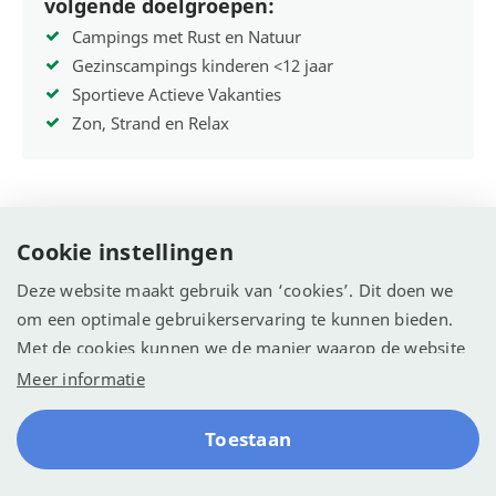
volgende doelgroepen:
Campings met Rust en Natuur
Gezinscampings kinderen <12 jaar
Sportieve Actieve Vakanties
Zon, Strand en Relax
Faciliteiten
Cookie instellingen
Plattegrond
Deze website maakt gebruik van ‘cookies’. Dit doen we
Ligging
om een optimale gebruikerservaring te kunnen bieden.
Met de cookies kunnen we de manier waarop de website
wordt gebruikt vastleggen en analyseren. We willen
Meer informatie
hiermee de website optimaliseren voor een betere
ervaring.
Toestaan
© Recreatie Media 2026
Cookie-instellingen
Algemene voorwaarden
Contact
Reserveren
Klachten
Disclaimer
Sitemap
Privacy