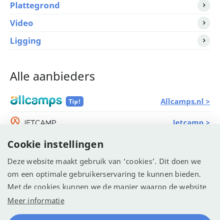
Plattegrond
Video
Ligging
Alle aanbieders
Allcamps.nl >
Tip!
Jetcamp >
Cookie instellingen
Vacanceselect >
Deze website maakt gebruik van ‘cookies’. Dit doen we
ANWB Camping >
om een optimale gebruikerservaring te kunnen bieden.
Met de cookies kunnen we de manier waarop de website
wordt gebruikt vastleggen en analyseren. We willen
Meer informatie
© Recreatie Media 2026
hiermee de website optimaliseren voor een betere
Cookie-instellingen
Algemene voorwaarden
Contact
Reserveren