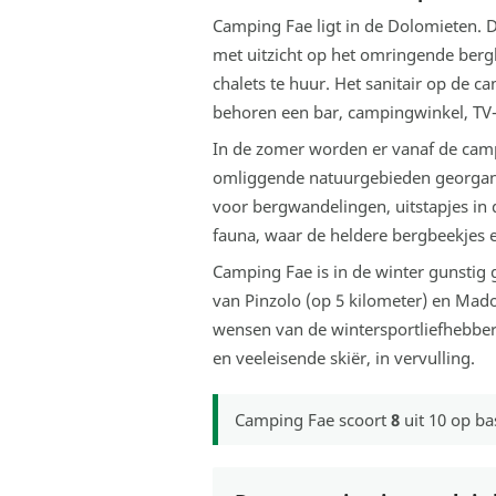
Camping Fae ligt in de Dolomieten. 
met uitzicht op het omringende ber
chalets te huur. Het sanitair op de ca
behoren een bar, campingwinkel, TV-z
In de zomer worden er vanaf de campi
omliggende natuurgebieden georganis
voor bergwandelingen, uitstapjes in 
fauna, waar de heldere bergbeekjes 
Camping Fae is in de winter gunstig
van Pinzolo (op 5 kilometer) en Mado
wensen van de wintersportliefhebber
en veeleisende skiër, in vervulling.
Camping Fae
scoort
8
uit
10
op ba