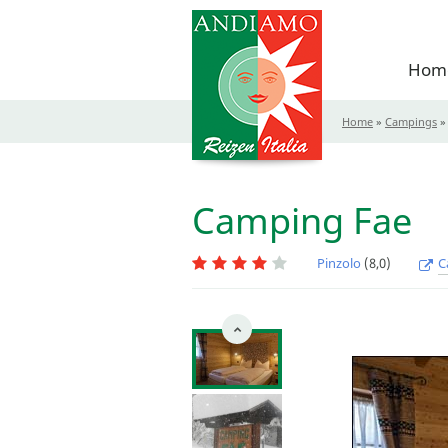
Hom
Home
»
Campings
Camping Fae
Pinzolo
(8,0)
C