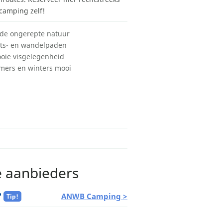
 camping zelf!
 de ongerepte natuur
ets- en wandelpaden
oie visgelegenheid
mers en winters mooi
e aanbieders
ANWB Camping >
Tip!