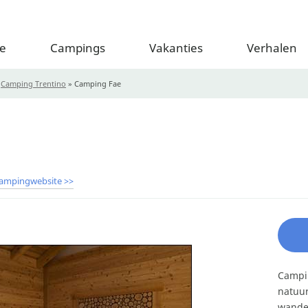
e
Campings
Vakanties
Verhalen
»
Camping Trentino
»
Camping Fae
ampingwebsite >>
Campin
natuur
wandel