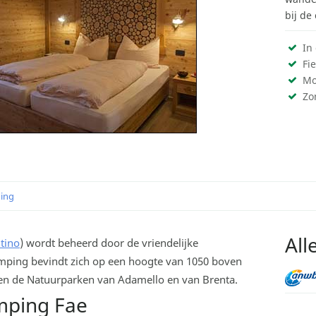
bij de
In
Fi
Mo
Zo
ging
All
tino
) wordt beheerd door de vriendelijke
camping bevindt zich op een hoogte van 1050 boven
a en de Natuurparken van Adamello en van Brenta.
mping Fae