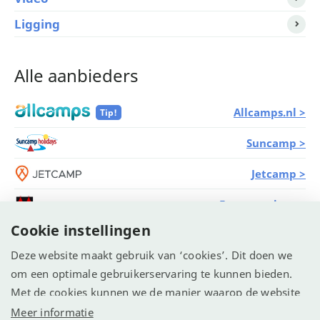
Ligging
Alle aanbieders
Allcamps.nl >
Tip!
Suncamp >
Jetcamp >
Eurocampings >
Cookie instellingen
Campings.com >
Deze website maakt gebruik van ‘cookies’. Dit doen we
TUI >
om een optimale gebruikerservaring te kunnen bieden.
Met de cookies kunnen we de manier waarop de website
Vacanceselect >
wordt gebruikt vastleggen en analyseren. We willen
Meer informatie