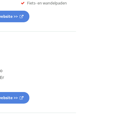
Fiets- en wandelpaden
ebsite >>
io
 Er
ebsite >>