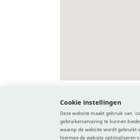
Cookie instellingen
Deze website maakt gebruik van ‘co
gebruikerservaring te kunnen bied
© Recreatie Media 2026
Cookie-instellingen
waarop de website wordt gebruikt v
hiermee de website optimaliseren v