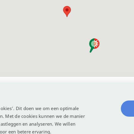
okies’. Dit doen we om een optimale
en. Met de cookies kunnen we de manier
Algemene voorwaarden
Contact
Reserveren
Klachten
Disclaimer
Site
astleggen en analyseren. We willen
oor een betere ervaring.