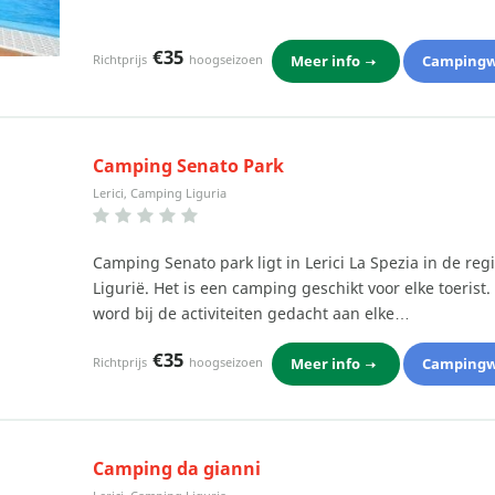
€35
Meer info
Campingw
Richtprijs
hoogseizoen
Camping Senato Park
Lerici, Camping Liguria
Camping Senato park ligt in Lerici La Spezia in de reg
Ligurië. Het is een camping geschikt voor elke toerist.
word bij de activiteiten gedacht aan elke…
€35
Meer info
Campingw
Richtprijs
hoogseizoen
Camping da gianni