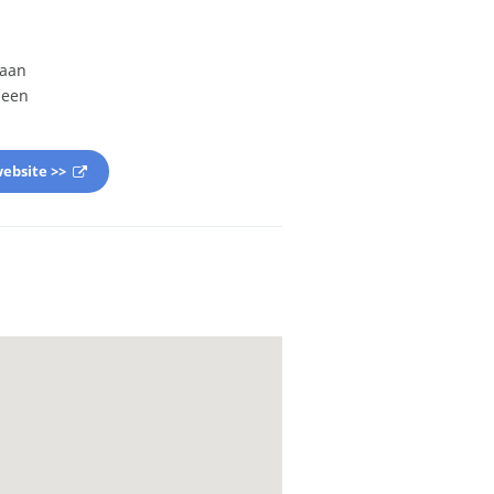
 aan
 een
ebsite >>