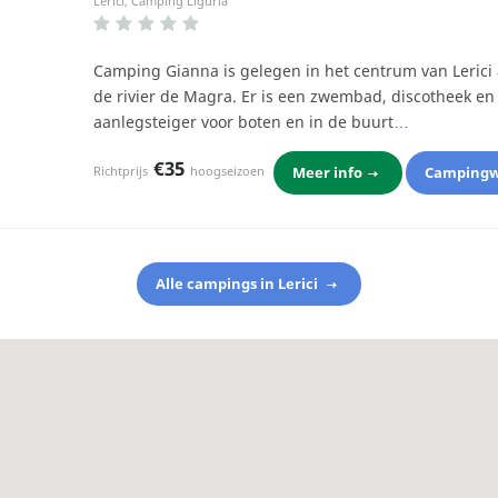
Lerici, Camping Liguria
Camping Gianna is gelegen in het centrum van Lerici
de rivier de Magra. Er is een zwembad, discotheek en
aanlegsteiger voor boten en in de buurt…
€35
Meer info
Campingw
Richtprijs
hoogseizoen
Alle campings in Lerici