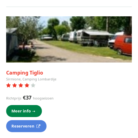
Camping Tiglio
Sirmione, Camping Lombardije
€37
Richtprijs
hoogseizoen
Meer info
Reserveren