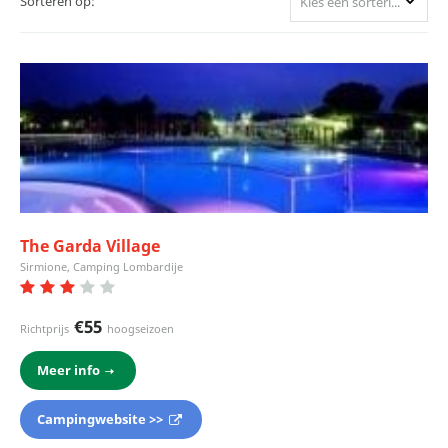
Sorteren op:
Kies een sortering
The Garda Village
Sirmione, Camping Lombardije
€55
Richtprijs
hoogseizoen
Meer info
Campingwebsite >>