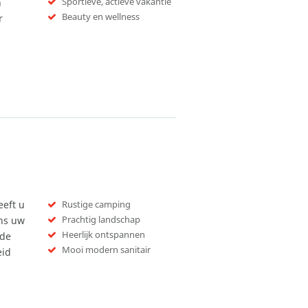
Sportieve, actieve vakantie
n
Beauty en wellness
r
s
eft u
Rustige camping
Prachtig landschap
ens uw
Heerlijk ontspannen
nde
Mooi modern sanitair
eid