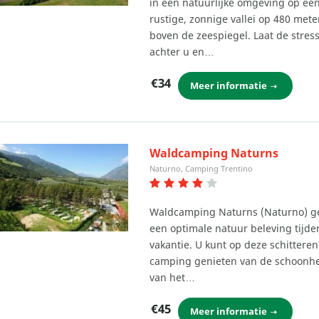
in een natuurlijke omgeving op ee
rustige, zonnige vallei op 480 mete
boven de zeespiegel. Laat de stres
achter u en…
€34
Meer informatie
Waldcamping Naturns
Naturno, Camping Trentino
Waldcamping Naturns (Naturno) ge
een optimale natuur beleving tijd
vakantie. U kunt op deze schittere
camping genieten van de schoonh
van het…
€45
Meer informatie