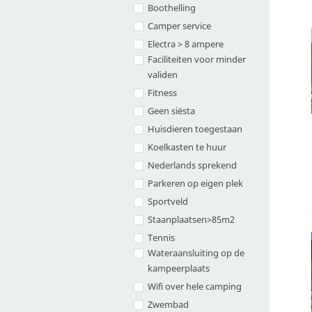
Boothelling
Camper service
Electra > 8 ampere
Faciliteiten voor minder
validen
Fitness
Geen siësta
Huisdieren toegestaan
Koelkasten te huur
Nederlands sprekend
Parkeren op eigen plek
Sportveld
Staanplaatsen>85m2
Tennis
Wateraansluiting op de
kampeerplaats
Wifi over hele camping
Zwembad