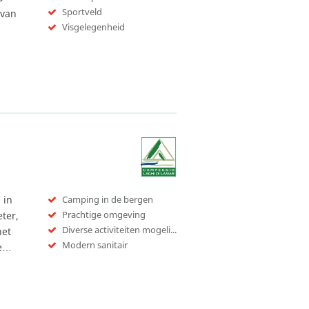
Sportveld
 van
Visgelegenheid
 in
Camping in de bergen
Prachtige omgeving
ter,
Diverse activiteiten mogelijk
het
Modern sanitair
ze…