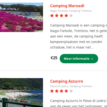
Camping Maroadi
Nago-Torbole, Camping Trentino
Camping Maroadi is een camping i
Nago-Torbole, Trentino. Het is gel
aan een meer, de camping heeft
kampeerplaatsen met en zonder
schaduw, het is maar net…
€25
Meer informatie
Camping Azzurro
Pieve di Ledro, Camping Trentino
Camping Azzurro in Pieve di Ledro l
aan de oever van het Ledromeer, o