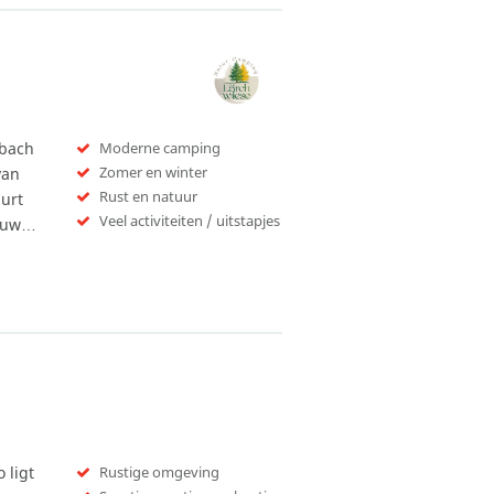
lbach
Moderne camping
Zomer en winter
van
Rust en natuur
urt
Veel activiteiten / uitstapjes
s uw…
 ligt
Rustige omgeving